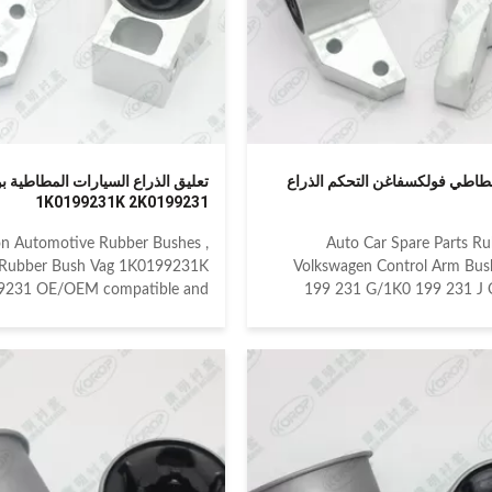
مطاطي فولكسفاغن التحكم الذراع
1K0199231K 2K0199231
on Automotive Rubber Bushes ,
Auto Car Spare Parts R
Rubber Bush Vag 1K0199231K
Volkswagen Control Arm Bus
9231 OE/OEM compatible and
199 231 G/1K0 199 231 
eference numbered spare parts:
compatible and cross 
 1K0199231K;VAG 2K0199231
numbered spare parts: VAG 1K
ble car models: VOLKSWAGEN
VAG 1K0199231H VAG 1K0
TLE II A5 2012 VOLKSWAGEN
Compatible car models: AU
Y V 2K# 2016 VOLKSWAGEN
2003-2013 AUDI A3 Sportback 
Y V 2K# 2016 VOLKSWAGEN
2013 SEAT ALTEA 5P1 2004-2
CADDY III 2K# 2004-2010
ALTEA XL 5P5 2006-2015 S
OLKSWAGEN EOS 2006-2016
1P1 2005-2012 SEAT TOLEDO