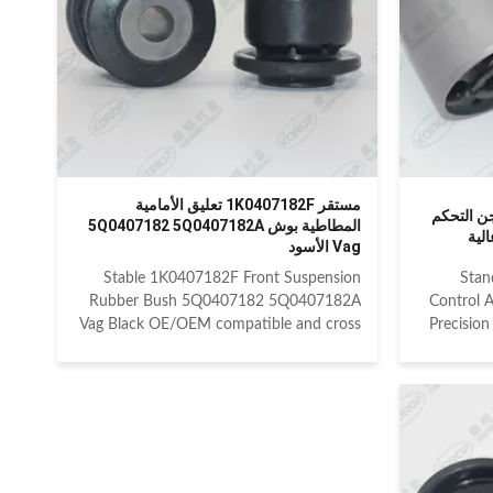
2012 VOLKSWAGEN DERBY 9N2 2002-
VOLKSWA
2005 VOLKSWAGEN DERBY 9N5 2005-
2013 VOL
2008 VOLKSWAGEN FOX 5Z1 2005
VOLKSWA
VOLKSWAGEN GOLF VII 5G1 2012
VOLKSWAG
VOLKSWAGEN
مستقر 1K0407182F تعليق الأمامية
 فولكسفاجن التحكم
المطاطية بوش 5Q0407182 5Q0407182A
Vag الأسود
Stable 1K0407182F Front Suspension
Stan
Rubber Bush 5Q0407182 5Q0407182A
Control 
Vag Black OE/OEM compatible and cross
Precisio
reference numbered spare parts: HONDA
and c
51350-SNA-903 HONDA 51350-SNA-
A03 HONDA 51360-SNA-903
1K019
Compatible car models: VOLKSWAGEN
1K019
BEETLE II A5 2012 VOLKSWAGEN
AU
CADDY IV 2K# 2011-2015
Sportbac
VOLKSWAGEN CADDY V 2K# 2016
Detaile