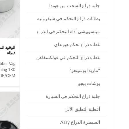
جلبة ذراع السحب من هوندا
بطانات ذراع التحكم في شيفروليه
ميتسوبيشي أداة التحكم في الذراع
غطاء ذراع تحكم هيونداي
الوقود ال
غطاء
غطاء ذراع التحكم في فولكسفاغن
ubber Vag
hing 1K0
"مازيدا بوشينغز"
J OE/OEM
reference
بوشات بيجو
0199231G
199231J
جلبة ذراع التحكم في السيارة
DI A3 8P
8P 2003-
أغطية التعليق الآلي
015 SEAT
EAT LEON
السيطرة الذراع Assy
 III 5P2