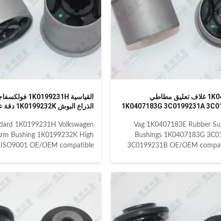
GEN GOLF VARIANT VII BA5
2004-2009 SKODA OCTAVIA 
KSWAGEN GOLF VII 5G1 2012
2012 SKODA SUPERB II 2
GEN GOLF V 1K1 2003-2008
SKODA YETI 2010 Detailed inf
EN GOLF V PLUS 5M1 2005-
2014
1K0407183E غلاف تعليق مطاطي
القياسية 1K0199231H
1K0407183G 3C0199231A 3C0
الذراع البوش 1K0199232K دقة عالية
dard 1K0199231H Volkswagen
Vag 1K0407183E Rubber Su
Arm Bushing 1K0199232K High
Bushings 1K0407183G 3C0
n ISO9001 OE/OEM compatible
3C0199231B OE/OEM compati
ross reference numbered spare
cross reference numbered spa
parts: VAG 1K0199231H VAG
VAG 1K0407183E VAG 1K0
9231K VAG 1K0199232H VAG
VAG 3C0199231A VAG 3C0
9232K Compatible car models:
Compatible car mode
DI A3 8P 2003-2013 AUDI A3
ALHAMBRA 2010 SEAT AL
k 8P 2003-2013 AUDI Q3 2011
2004-2015 SEAT ALTEA XL 5
d information about product as
2015 SEAT CORDOBA 6L2 20