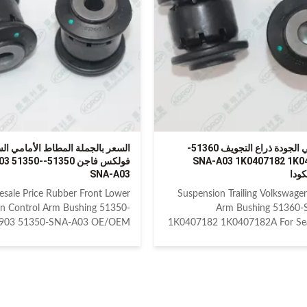
livery Time :3-15 days or based
SEAT CORDOBA III 2003-2
he quantities Packing : Neutral/
IBIZA III 6L1 2002-2008 SEAT 
/Customized Warranty:10000
2005-2012 SEAT TOLEDO III 5
 Quality Contro:ISO 9001:2000
2009 PRODUCT INFORMATI
Front control ar
تحكم عالي الجودة ذراع التجويف 51360-
السعر بالجملة المطاط الأمامي ال
SNA-A03 1K0407182 1K0
فولكس فاجن 51350-50
ودا
SNA-A03
sale Price Rubber Front Lower
Suspension Trailing Volkswage
n Control Arm Bushing 51350-
Arm Bushing 51360
903 51350-SNA-A03 OE/OEM
1K0407182 1K0407182A For Se
compatible and cross reference
OE/OEM compatible and cross r
d spare parts: HONDA 51350-
numbered spare parts: HOND
-903 HONDA 51350-SNA-A03
SNA-A03 VAG 1K0407
360-SNA-903 Compatible car
1K0407182A Compatible car
UDI A3 8P 2003-2013 AUDI A3
SEAT ALTEA 5P1 2004-2015 SE