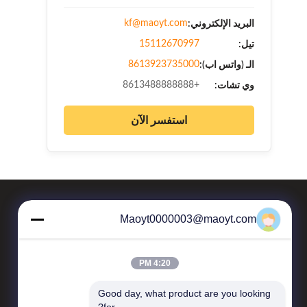
kf@maoyt.com
البريد الإلكتروني:
15112670997
تيل:
8613923735000
الـ (واتس اب):
+8613488888888
وي تشات:
استفسر الآن
Maoyt0000003@maoyt.com
4:20 PM
Good day, what product are you looking 