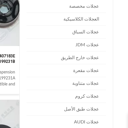
II 2004-
عجلات مخصصة
008-2015
ormation
العجلات الكلاسيكية
about
عجلات السباق
عجلات JDM
عجلات خارج الطريق
199231B
عجلات مقعرة
spension
199231A
عجلات متناوبة
ble and
re parts:
عجلات كروم
407183G
199231B
ls: SEAT
عجلات طبق الأصل
TEA 5P1
P5 2006-
عجلات AUDI
06-2010