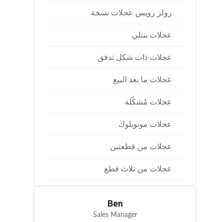
LEON 1P1
P2 2004-
رولز رويس عجلات نسخة
004-2012
5 SKODA
عجلات بنتلي
ion about
ime :3-15
عجلات ذات شكل تدفق
days
عجلات ما بعد البيع
عجلات مُشكَّلة
عجلات مونوبلوك
عجلات من قطعتين
عجلات من ثلاث قطع
Ben
Sales Manager