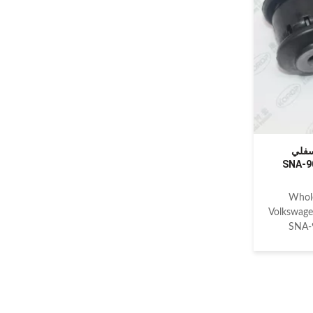
VOLKSWAGEN CADDY V 2K# 2016
follow: De
VOLKSWAGEN CADDY III 2K# 2004-
on t
2010 VOLKSWAGEN EOS 2006-2016
KOROP
VOLKSWAGEN GOLF VARIANT VII BA5
Miles
2013 VOLKSWAGEN GOLF VII 5G1 2012
VOLKSWAGEN
سفلي
SNA-903 513-
Whole
Volkswage
SNA-
numbere
SNA
HONDA 51
models: A