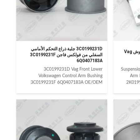
3C0199231D جلبة ذراع التحكم الأمامي
تعليق الذراع السيارات المطاطية بوش Vag
السفلي من فولكس فاجن 3C0199231F
6Q0407183A
3C0199231D Vag Front Lower
Suspensi
Volkswagen Control Arm Bushing
Arm 
3C0199231F 6Q0407183A OE/OEM
2K019
compatible and cross reference
cross r
numbered spare parts: VAG 3C0199231D
VAG
VAG 3C0199231E VAG 3C0199231F VAG
Compati
6Q0407183 VAG 6Q0407183A
BEE
Compatible car models: SKODA FABIA
CADD
Mk1 6Y 1999-2007 SKODA FABIA Mk2
CADD
5J 2007-2014 SKODA ROOMSTER 5J
2006-2015 VOLKSWAGEN BEETLE II A5
V