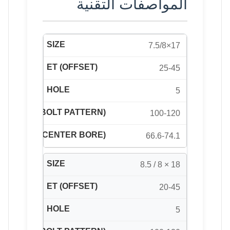
المواصفات التقنية
17×7.5/8
25-45
5
100-120
66.6-74.1
18 × 8 / 8.5
20-45
5