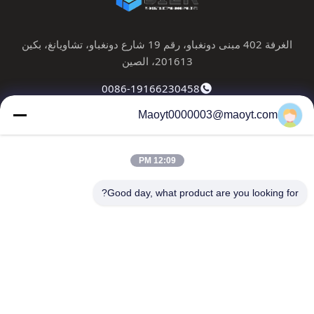
الغرفة 402 مبنى دونغباو، رقم 19 شارع دونغباو، تشاويانغ، بكين
201613، الصين
0086-19166230458
Maoyt0000003@maoyt.com
kf@maoyt.com
12:09 PM
المنزل
حولنا
المنتجات
اتصل بنا
أخبار
Good day, what product are you looking for?
النشرة الإخبارية لدينا
اشترك في النشرة الإخبارية لدينا للحصول على خصومات وأكثر.