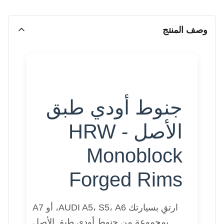
وصف المنتج
جنوط أودي طبق
الأصل - HRW
Monoblock
Forged Rims
ارتقِ بسيارتك AUDI A5، S5، A6، أو A7
بمجموعة من جنوط أودي طبق الأصل