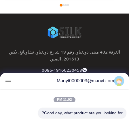
الغرفة 402 مبنى دونغباو، رقم 19 شارع دونغباو، تشاويانغ، بكين
201613، الصين
0086-19166230458
Maoyt0000003@maoyt.com
kf@maoyt.com
11:02 PM
المنزل
حولنا
المنتجات
اتصل بنا
أخبار
Good day, what product are you looking for?
النشرة الإخبارية لدينا
اشترك في النشرة الإخبارية لدينا للحصول على خصومات وأكثر.