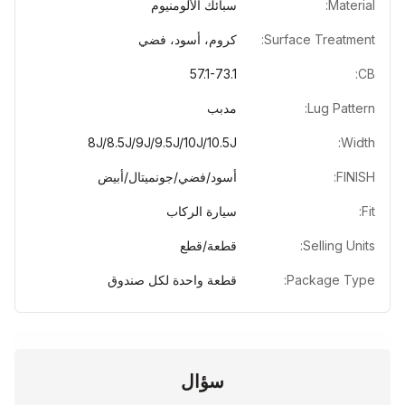
Material:
سبائك الألومنيوم
Surface Treatment:
كروم، أسود، فضي
57.1-73.1
CB:
Lug Pattern:
مدبب
8J/8.5J/9J/9.5J/10J/10.5J
Width:
FINISH:
أسود/فضي/جونميتال/أبيض
Fit:
سيارة الركاب
Selling Units:
قطعة/قطع
Package Type:
قطعة واحدة لكل صندوق
سؤال