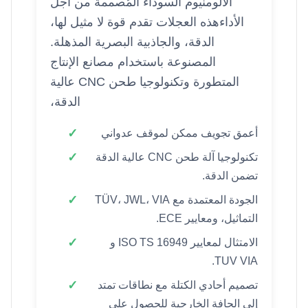
الألومنيوم السوداء المُصممة من أجل
الأداءهذه العجلات تقدم قوة لا مثيل لها،
الدقة، والجاذبية البصرية المذهلة.
المصنوعة باستخدام مصانع الإنتاج
المتطورة وتكنولوجيا طحن CNC عالية
الدقة،
أعمق تجويف ممكن لموقف عدواني
تكنولوجيا آلة طحن CNC عالية الدقة
تضمن الدقة.
الجودة المعتمدة مع TÜV، JWL، VIA
التماثيل، ومعايير ECE.
الامتثال لمعايير ISO TS 16949 و
TUV VIA.
تصميم أحادي الكتلة مع نطاقات تمتد
إلى الحافة الخارجية للحصول على