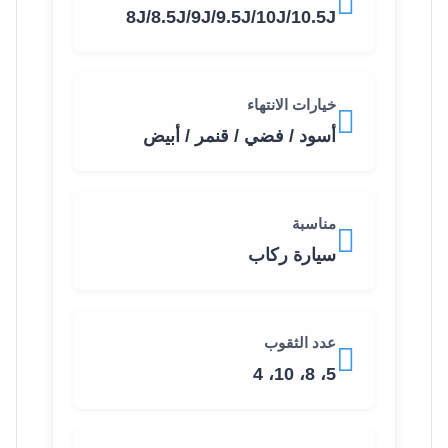
8J/8.5J/9J/9.5J/10J/10.5J
خيارات الانتهاء
أسود / فضي / قنمر / أبيض
مناسبة
سيارة ركاب
عدد الثقوب
5، 8، 10، 4