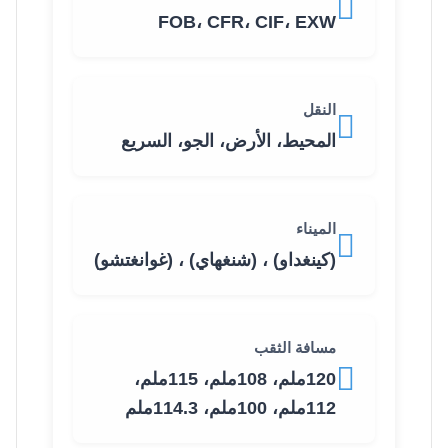
FOB، CFR، CIF، EXW
النقل
المحيط، الأرض، الجو، السريع
الميناء
(كينغداو) ، (شنغهاي) ، (غوانغتشو)
مسافة الثقب
120ملم، 108ملم، 115ملم،
112ملم، 100ملم، 114.3ملم