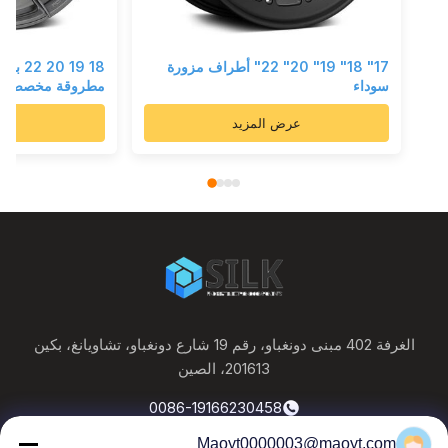
17" 18" 19" 20" 22" أطراف مزورة
18 19 0
سوداء
مطروقة مخصصة
عرض المزيد
عرض
الغرفة 402 مبنى دونغباو، رقم 19 شارع دونغباو، تشاويانغ، بكين
201613، الصين
0086-19166230458
Maoyt0000003@maoyt.com