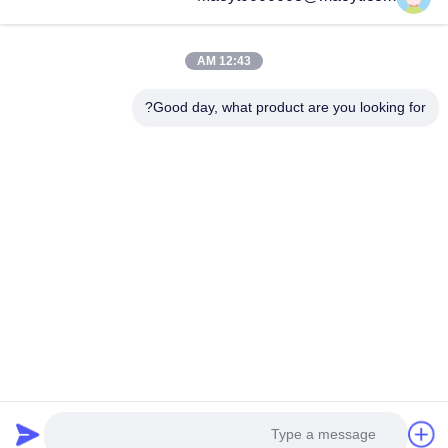
kf@maoyt.com
12:43 AM
المنزل
حولنا
المنتجات
اتصل بنا
أخبار
Good day, what product are you looking for?
النشرة الإخبارية لدينا
اشترك في النشرة الإخبارية لدينا للحصول على خصومات وأكثر.
ارسل بريد الكتروني
حقوق الطبع والنشر © 2019-2026 Beijing Silk Road Enterprise
Management Services Co.,LTD. جميع الحقوق محفوظة